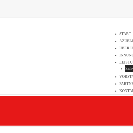
START
AZUBI
ÜBER 
INNUN
LEIST
Sach
VORST
PARTN
KONTA