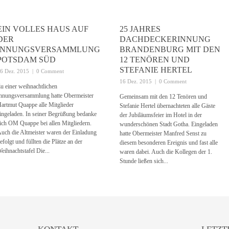
MLUNG
EIN VOLLES HAUS AUF
25 JAHRES
DER
DACHDECKERINNUNG
INNUNGSVERSAMMLUNG
BRANDENBURG MIT DEN
POTSDAM SÜD
12 TENÖREN UND
STEFANIE HERTEL
6 Dez. 2015
|
0 Comment
16 Dez. 2015
|
0 Comment
u einer weihnachtlichen
nnungsversammlung hatte Obermeister
Gemeinsam mit den 12 Tenören und
artmut Quappe alle Mitglieder
Stefanie Hertel übernachteten alle Gäste
ingeladen. In seiner Begrüßung bedanke
der Jubiläumsfeier im Hotel in der
ich OM Quappe bei allen Mitgliedern.
wunderschönen Stadt Gotha. Eingeladen
uch die Altmeister waren der Einladung
hatte Obermeister Manfred Senst zu
efolgt und füllten die Plätze an der
diesem besonderen Ereignis und fast alle
eihnachtstafel Die...
waren dabei. Auch die Kollegen der 1.
Stunde ließen sich...