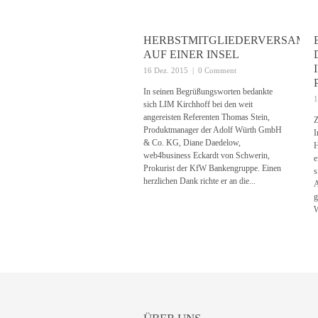
HERBSTMITGLIEDERVERSAM
AUF EINER INSEL
16 Dez. 2015
|
0 Comment
In seinen Begrüßungsworten bedankte
1
sich LIM Kirchhoff bei den weit
angereisten Referenten Thomas Stein,
Z
Produktmanager der Adolf Würth GmbH
I
& Co. KG, Diane Daedelow,
H
web4business Eckardt von Schwerin,
e
Prokurist der KfW Bankengruppe. Einen
s
herzlichen Dank richte er an die...
A
g
W