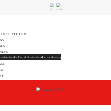
-LERNPLATTFORM
UNS
GEN
UNGEN
verständige des Dachdeckerhandwerks Brandenburg
AND
ER
KT