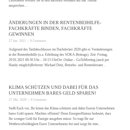
Lieferanten werden Sie in den nächsten Monaten auf das Thema
ansprechen....
ÄNDERUNGEN IN DER RENTENBEIHILFE-
FACHKRÄFTE BINDEN, FACHKRÄFTE
GEWINNEN
27 Jan. 2021
|
0 Comment
Aufgrund des Tarifabschlusses im Dachdecker 2020 gibt es Veränderungen
in der Rentenbeihilfe (u.a. Erhöhung des SOKA-Beitrags). Zeit: Freitag,
29.01.2021 09:30 Uhr – 10:15 UhrOrt: Online – GoToMeeting (auch per
Handy möglich)Referent: Michael Dötz, Betriebs- und Rentenberater...
KLIMA SCHÜTZEN UND DABEI FÜR DAS
UNTERNEHMEN BARES GELD SPAREN!
27 Okt. 2020
|
0 Comment
Stellt Euch vor, Ihr könnt das Klima schützen und dabei Eurem Unternehmen
bares Geld sparen. Machtes effizient! Denn Energieeffizienz bedeutet, dass
Ihr weniger Geld für Energie ausgeben müsst. So tragt Ihr zur
Wettbewerbsfähigkeit Eures Unternehmens bei und sorgt für eine...