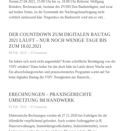
Termin:27.04.2021, 15.00 Uhr bis ca. 18.00 Uhr Referent: Wolfgang
Reinders, Rechtsanwalt, Justiziar des ZVDH Den Baubeteiligten, und zwar
auf beiden Seiten, ist die Systematik der Nachtragsbeauftragung nicht
wirklich umfassend klar. Nirgendwo im Baubereich wird mit so viel...
DER COUNTDOWN ZUM DIGITALEN BAUTAG
2021 LÄUFT – NUR NOCH WENIGE TAGE BIS
ZUM 18.02.2021
09 Feb. 2021
|
0 Comment
Sie haben sich noch nicht angemeldet? Keine schriftliche Bestätigung von der
VHV erhalten? Dann holen Sie das doch bitte im Laufe dieser Woche nach.
Ein abwechslungsreiches und praxisorientiertes Programm wartet auf Sie
beim digitalen Bautag der VHV. Neuigkeiten aus Baurecht,...
ERECHNUNGEN – PRAXISGERECHTE
UMSETZUNG IM HANDWERK
02 Feb. 2021
|
0 Comment
Elektronische Rechnungen werden ab 27.11.2020 bei Aufträgen für die
öffentliche verpflichtend gefordert. Auch weitere Auftraggeber (z.B.
Hausverwaltungen, Immobiliengesellschaften, Industriebetriebe), sowie