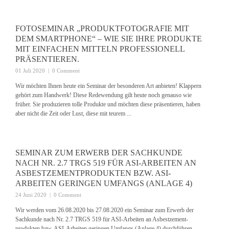
FOTOSEMINAR „PRODUKTFOTOGRAFIE MIT
DEM SMARTPHONE“ – WIE SIE IHRE PRODUKTE
MIT EINFACHEN MITTELN PROFESSIONELL
PRÄSENTIEREN.
01 Juli 2020
|
0 Comment
Wir möchten Ihnen heute ein Seminar der besonderen Art anbieten! Klappern
gehört zum Handwerk! Diese Redewendung gilt heute noch genauso wie
früher. Sie produzieren tolle Produkte und möchten diese präsentieren, haben
aber nicht die Zeit oder Lust, diese mit teurem ...
SEMINAR ZUM ERWERB DER SACHKUNDE
NACH NR. 2.7 TRGS 519 FÜR ASI-ARBEITEN AN
ASBESTZEMENTPRODUKTEN BZW. ASI-
ARBEITEN GERINGEN UMFANGS (ANLAGE 4)
24 Juni 2020
|
0 Comment
Wir werden vom 26.08.2020 bis 27.08.2020 ein Seminar zum Erwerb der
Sachkunde nach Nr. 2.7 TRGS 519 für ASI-Arbeiten an Asbestzement-
produkten bzw. ASI-Arbeiten geringen Umfangs (Anlage 4) durchführen.