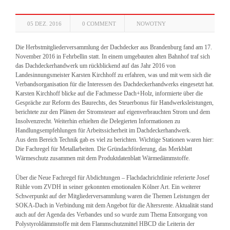
05 DEZ. 2016
0 COMMENT
NOWOTNY
Die Herbstmitgliederversammlung der Dachdecker aus Brandenburg fand am 17.
November 2016 in Fehrbellin statt. In einem umgebauten alten Bahnhof traf sich
das Dachdeckerhandwerk um rückblickend auf das Jahr 2016 von
Landesinnungsmeister Karsten Kirchhoff zu erfahren, was und mit wem sich die
Verbandsorganisation für die Interessen des Dachdeckerhandwerks eingesetzt hat.
Karsten Kirchhoff blicke auf die Fachmesse Dach+Holz, informierte über die
Gespräche zur Reform des Baurechts, des Steuerbonus für Handwerksleistungen,
berichtete zur den Plänen der Stromsteuer auf eigenverbrauchten Strom und dem
Insolvenzrecht. Weiterhin erhielten die Delegierten Informationen zu
Handlungsempfehlungen für Arbeitssicherheit im Dachdeckerhandwerk.
Aus dem Bereich Technik gab es viel zu berichten. Wichtige Stationen waren hier:
Die Fachregel für Metallarbeiten. Die Gründachförderung, das Merkblatt
Wärmeschutz zusammen mit dem Produktdatenblatt Wärmedämmstoffe.
Über die Neue Fachregel für Abdichtungen – Flachdachrichtlinie referierte Josef
Rühle vom ZVDH in seiner gekonnten emotionalen Kölner Art. Ein weiterer
Schwerpunkt auf der Mitgliederversammlung waren die Themen Leistungen der
SOKA-Dach in Verbindung mit dem Angebot für die Altersrente. Aktualität stand
auch auf der Agenda des Verbandes und so wurde zum Thema Entsorgung von
Polystyroldämmstoffe mit dem Flammschutzmittel HBCD die Leiterin der