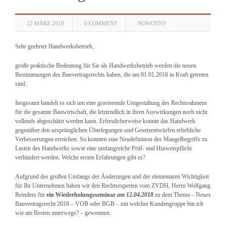
22 MÄRZ 2018
0 COMMENT
NOWOTNY
Sehr geehrter Handwerksbetrieb,
große praktische Bedeutung für Sie als Handwerksbetrieb werden die neuen
Bestimmungen des Bauvertragsrechts haben, die am 01.01.2018 in Kraft getreten
sind.
Insgesamt handelt es sich um eine gravierende Umgestaltung des Rechtsrahmens
für die gesamte Bauwirtschaft, die letztendlich in ihren Auswirkungen noch nicht
vollends abgeschätzt werden kann. Erfreulicherweise konnte das Handwerk
gegenüber den ursprünglichen Überlegungen und Gesetzentwürfen erhebliche
Verbesserungen erreichen. So konnten eine Neudefinition des Mangelbegriffs zu
Lasten des Handwerks sowie eine umfangreiche Prüf- und Hinweispflicht
verhindert werden. Welche ersten Erfahrungen gibt es?
Aufgrund des großen Umfangs der Änderungen und der elementaren Wichtigkeit
für Ihr Unternehmen haben wir den Rechtsexperten vom ZVDH, Herrn Wolfgang
Reinders für
ein Wiederholungsseminar
am 12.04.2018
zu dem Thema – Neues
Bauvertragsrecht 2018 – VOB oder BGB – mit welcher Kundengruppe bin ich
wie am Besten unterwegs? – gewonnen.